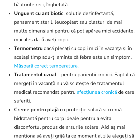
băuturile reci, înghețată.
Unguent cu antibiotic
, solutie dezinfectantă,
pansament steril, leucoplast sau plasturi de mai
multe dimensiuni pentru că pot apărea mici accidente,
mai ales dacă aveți copii.
Termometru
dacă plecați cu copii mici în vacanță și în
același timp adu-ți aminte că febra este un simptom.
Măsoară corect temperatura.
Tratamentul uzual
– pentru pacienții cronici. Faptul că
mergeți în vacanță nu vă scutește de tratamentul
medical recomandat pentru
afecțiunea cronică
de care
suferiți.
Creme pentru plajă
cu protecție solară şi cremă
hidratantă pentru corp ideale pentru a evita
disconfortul produs de arsurile solare. Aici aș mai
menționa să aveți grijă la ce moment al zile alegeți să