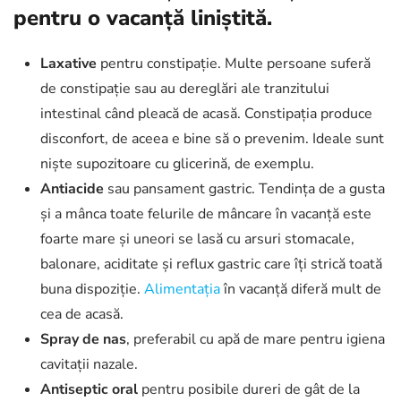
pentru o vacanță liniștită.
Laxative
pentru constipație. Multe persoane suferă
de constipație sau au dereglări ale tranzitului
intestinal când pleacă de acasă. Constipația produce
disconfort, de aceea e bine să o prevenim. Ideale sunt
niște supozitoare cu glicerină, de exemplu.
Antiacide
sau pansament gastric. Tendința de a gusta
și a mânca toate felurile de mâncare în vacanță este
foarte mare și uneori se lasă cu arsuri stomacale,
balonare, aciditate și reflux gastric care îți strică toată
buna dispoziție.
Alimentația
în vacanță diferă mult de
cea de acasă.
Spray de nas
, preferabil cu apă de mare pentru igiena
cavitații nazale.
Antiseptic oral
pentru posibile dureri de gât de la