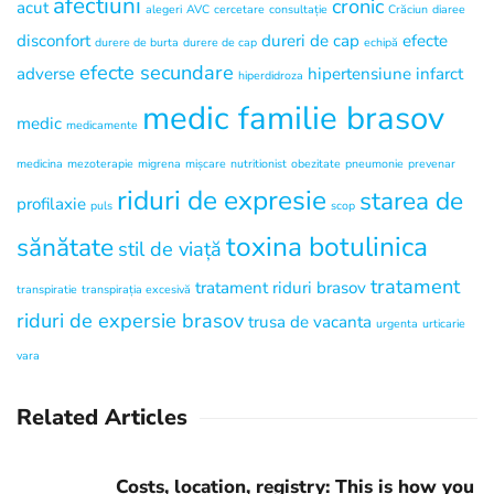
afectiuni
cronic
acut
alegeri
AVC
cercetare
consultație
Crăciun
diaree
disconfort
dureri de cap
efecte
durere de burta
durere de cap
echipă
efecte secundare
adverse
hipertensiune
infarct
hiperdidroza
medic familie brasov
medic
medicamente
medicina
mezoterapie
migrena
mișcare
nutritionist
obezitate
pneumonie
prevenar
riduri de expresie
starea de
profilaxie
puls
scop
toxina botulinica
sănătate
stil de viață
tratament
tratament riduri brasov
transpiratie
transpirația excesivă
riduri de expersie brasov
trusa de vacanta
urgenta
urticarie
vara
Related Articles
Costs, location, registry: This is how you