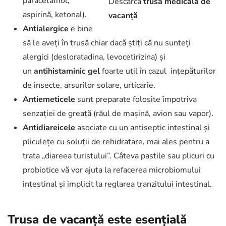
paracetamol,
Descarcă
trusa medicală de
aspirină, ketonal).
vacanță
Antialergice
e bine
să le aveți în trusă chiar dacă știți că nu sunteți
alergici (desloratadina, levocetirizina) şi
un
antihistaminic gel
foarte util în cazul ințepăturilor
de insecte, arsurilor solare, urticarie.
Antiemeticele
sunt preparate folosite împotriva
senzației de greață (răul de mașină, avion sau vapor).
Antidiareicele
asociate cu un antiseptic intestinal şi
pliculețe cu soluții de rehidratare, mai ales pentru a
trata „diareea turistului”. Câteva pastile sau plicuri cu
probiotice vă vor ajuta la refacerea microbiomului
intestinal și implicit la reglarea tranzitului intestinal.
Trusa de vacanță este esențială