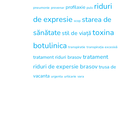
riduri
profilaxie
pneumonie
prevenar
puls
de expresie
starea de
scop
toxina
sănătate
stil de viață
botulinica
transpiratie
transpirația excesivă
tratament
tratament riduri brasov
riduri de expersie brasov
trusa de
vacanta
urgenta
urticarie
vara