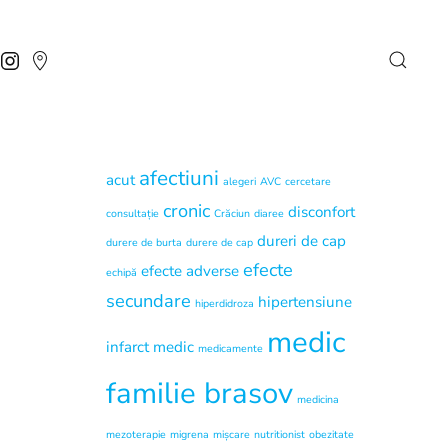
afectiuni
acut
alegeri
AVC
cercetare
cronic
disconfort
consultație
Crăciun
diaree
dureri de cap
durere de burta
durere de cap
efecte
efecte adverse
echipă
secundare
hipertensiune
hiperdidroza
medic
infarct
medic
medicamente
familie brasov
medicina
mezoterapie
migrena
mișcare
nutritionist
obezitate