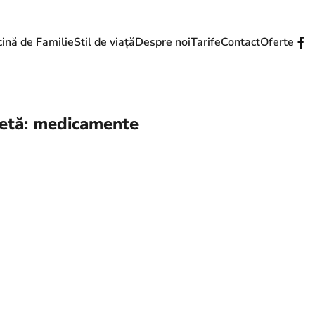
ină de Familie
Stil de viață
Despre noi
Tarife
Contact
Oferte
etă:
medicamente