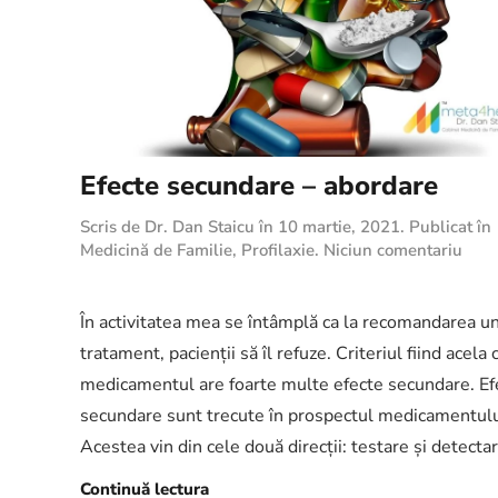
Efecte secundare – abordare
Scris de
Dr. Dan Staicu
în
10 martie, 2021
. Publicat în
la
Medicină de Familie
,
Profilaxie
.
Niciun comentariu
Efec
secu
–
În activitatea mea se întâmplă ca la recomandarea u
abor
tratament, pacienții să îl refuze. Criteriul fiind acela 
medicamentul are foarte multe efecte secundare. Ef
secundare sunt trecute în prospectul medicamentulu
Acestea vin din cele două direcții: testare și detectar
Continuă lectura