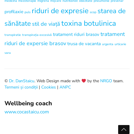
medicina
mezoterapie
migrena
mișcare
nutritionist
obezitate
pneumonie
prevenar
riduri de expresie
starea de
profilaxie
puls
scop
toxina botulinica
sănătate
stil de viață
tratament
tratament riduri brasov
transpiratie
transpirația excesivă
riduri de expersie brasov
trusa de vacanta
urgenta
urticarie
vara
©
Dr. DanStaicu
. Web Design made with
by the
NRGO
team.
Termeni și condiții
|
Cookies
|
ANPC
Wellbeing coach
www.cocastaicu.com