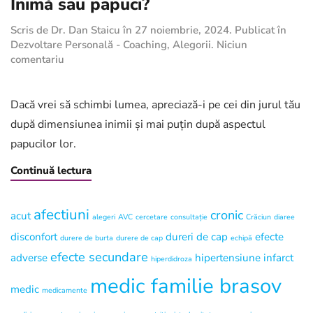
Inimă sau papuci?
Scris de
Dr. Dan Staicu
în
27 noiembrie, 2024
. Publicat în
Dezvoltare Personală - Coaching
,
Alegorii
.
Niciun
la
comentariu
Inimă
sau
papuci?
Dacă vrei să schimbi lumea, apreciază-i pe cei din jurul tău
după dimensiunea inimii și mai puțin după aspectul
papucilor lor.
Continuă lectura
afectiuni
cronic
acut
alegeri
AVC
cercetare
consultație
Crăciun
diaree
disconfort
dureri de cap
efecte
durere de burta
durere de cap
echipă
efecte secundare
adverse
hipertensiune
infarct
hiperdidroza
medic familie brasov
medic
medicamente