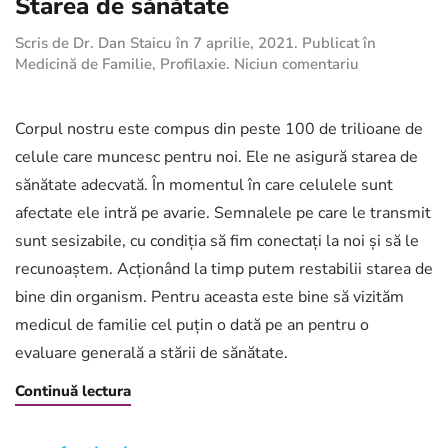
Starea de sănătate
Scris de
Dr. Dan Staicu
în
7 aprilie, 2021
. Publicat în
la
Medicină de Familie
,
Profilaxie
.
Niciun comentariu
Starea
de
sănătate
Corpul nostru este compus din peste 100 de trilioane de
celule care muncesc pentru noi. Ele ne asigură starea de
sănătate adecvată. În momentul în care celulele sunt
afectate ele intră pe avarie. Semnalele pe care le transmit
sunt sesizabile, cu condiția să fim conectați la noi și să le
recunoaștem. Acționând la timp putem restabilii starea de
bine din organism. Pentru aceasta este bine să vizităm
medicul de familie cel puțin o dată pe an pentru o
evaluare generală a stării de sănătate.
Continuă lectura