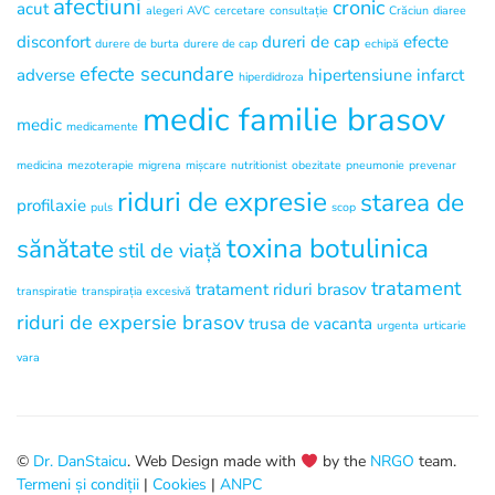
afectiuni
cronic
acut
alegeri
AVC
cercetare
consultație
Crăciun
diaree
disconfort
dureri de cap
efecte
durere de burta
durere de cap
echipă
efecte secundare
adverse
hipertensiune
infarct
hiperdidroza
medic familie brasov
medic
medicamente
medicina
mezoterapie
migrena
mișcare
nutritionist
obezitate
pneumonie
prevenar
riduri de expresie
starea de
profilaxie
puls
scop
toxina botulinica
sănătate
stil de viață
tratament
tratament riduri brasov
transpiratie
transpirația excesivă
riduri de expersie brasov
trusa de vacanta
urgenta
urticarie
vara
©
Dr. DanStaicu
. Web Design made with
by the
NRGO
team.
Termeni și condiții
|
Cookies
|
ANPC