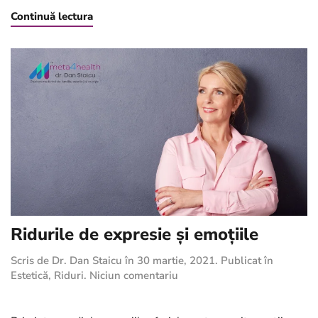
Continuă lectura
Ridurile de expresie și emoțiile
Scris de
Dr. Dan Staicu
în
30 martie, 2021
. Publicat în
la
Estetică
,
Riduri
.
Niciun comentariu
Ridurile
de