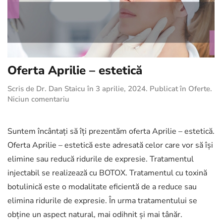
Oferta Aprilie – estetică
Scris de
Dr. Dan Staicu
în
3 aprilie, 2024
. Publicat în
Oferte
.
la
Niciun comentariu
Oferta
Aprilie
–
Suntem încântați să îți prezentăm oferta Aprilie – estetică.
estetică
Oferta Aprilie – estetică este adresată celor care vor să își
elimine sau reducă ridurile de expresie. Tratamentul
injectabil se realizează cu BOTOX. Tratamentul cu toxină
botulinică este o modalitate eficientă de a reduce sau
elimina ridurile de expresie. În urma tratamentului se
obține un aspect natural, mai odihnit și mai tânăr.