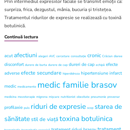
expresie
Prin intermediul expresiilor faciale se transmit emoții ca:
și
surpriza, frica, dezgustul, mânia, bucuria și tristețea.
emoțiile
Tratamentul ridurilor de expresie se realizează cu toxină
botulinică.
Continuă lectura
afectiuni
cronic
acut
alegeri
AVC
cercetare
consultație
Crăciun
diaree
disconfort
dureri de cap
efecte
durere de burta
durere de cap
echipă
efecte secundare
adverse
hipertensiune
infarct
hiperdidroza
medic familie brasov
medic
medicamente
medicina
mezoterapie
migrena
mișcare
nutritionist
obezitate
pneumonie
prevenar
riduri de expresie
starea de
profilaxie
puls
scop
toxina botulinica
sănătate
stil de viață
tratament
tratament riduri brasov
transpiratie
transpirația excesivă