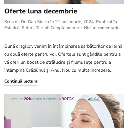
Oferte luna decembrie
Scris de
Dr. Dan Staicu
în
21 noiembrie, 2024
. Publicat în
la
Estetică
,
Riduri
,
Terapii Complementare
.
Niciun comentariu
Ofer
lun
dec
Bună dragilor, venim în întâmpinarea sărbătorilor de iarnă
cu două oferte pentru voi. Ofertele sunt gândite pentru a
vă oferi un boost de strălucire și frumusețe pentru a
întâmpina Crăciunul și Anul Nou cu multă încredere.
Continuă lectura