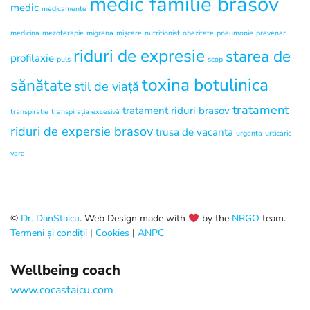
medic familie brasov
medic
medicamente
medicina
mezoterapie
migrena
mișcare
nutritionist
obezitate
pneumonie
prevenar
riduri de expresie
starea de
profilaxie
puls
scop
toxina botulinica
sănătate
stil de viață
tratament
tratament riduri brasov
transpiratie
transpirația excesivă
riduri de expersie brasov
trusa de vacanta
urgenta
urticarie
vara
©
Dr. DanStaicu
. Web Design made with
by the
NRGO
team.
Termeni și condiții
|
Cookies
|
ANPC
Wellbeing coach
www.cocastaicu.com