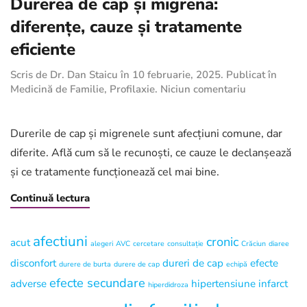
Durerea de cap și migrena:
diferențe, cauze și tratamente
eficiente
Scris de
Dr. Dan Staicu
în
10 februarie, 2025
. Publicat în
la
Medicină de Familie
,
Profilaxie
.
Niciun comentariu
Durerea
de
cap
Durerile de cap și migrenele sunt afecțiuni comune, dar
și
diferite. Află cum să le recunoști, ce cauze le declanșează
migrena:
și ce tratamente funcționează cel mai bine.
diferențe,
cauze
Continuă lectura
și
tratamente
eficiente
afectiuni
cronic
acut
alegeri
AVC
cercetare
consultație
Crăciun
diaree
disconfort
dureri de cap
efecte
durere de burta
durere de cap
echipă
efecte secundare
adverse
hipertensiune
infarct
hiperdidroza