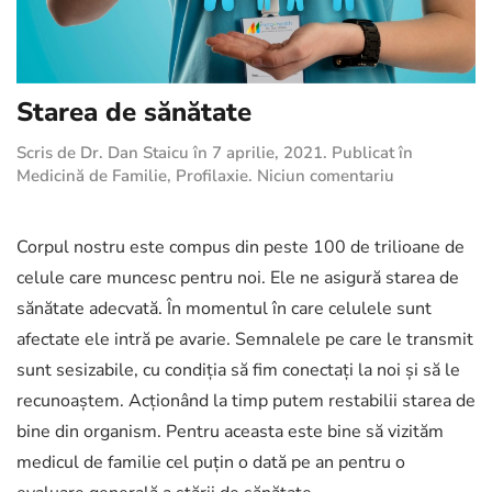
Starea de sănătate
Scris de
Dr. Dan Staicu
în
7 aprilie, 2021
. Publicat în
la
Medicină de Familie
,
Profilaxie
.
Niciun comentariu
Starea
de
sănătate
Corpul nostru este compus din peste 100 de trilioane de
celule care muncesc pentru noi. Ele ne asigură starea de
sănătate adecvată. În momentul în care celulele sunt
afectate ele intră pe avarie. Semnalele pe care le transmit
sunt sesizabile, cu condiția să fim conectați la noi și să le
recunoaștem. Acționând la timp putem restabilii starea de
bine din organism. Pentru aceasta este bine să vizităm
medicul de familie cel puțin o dată pe an pentru o