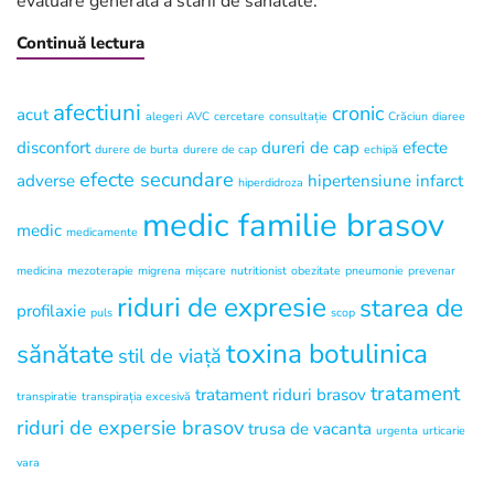
evaluare generală a stării de sănătate.
Continuă lectura
afectiuni
cronic
acut
alegeri
AVC
cercetare
consultație
Crăciun
diaree
disconfort
dureri de cap
efecte
durere de burta
durere de cap
echipă
efecte secundare
adverse
hipertensiune
infarct
hiperdidroza
medic familie brasov
medic
medicamente
medicina
mezoterapie
migrena
mișcare
nutritionist
obezitate
pneumonie
prevenar
riduri de expresie
starea de
profilaxie
puls
scop
toxina botulinica
sănătate
stil de viață
tratament
tratament riduri brasov
transpiratie
transpirația excesivă
riduri de expersie brasov
trusa de vacanta
urgenta
urticarie
vara