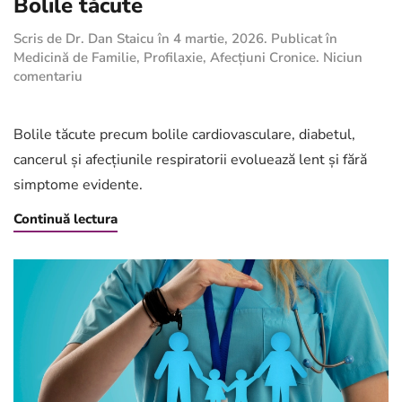
Bolile tăcute
Scris de
Dr. Dan Staicu
în
4 martie, 2026
. Publicat în
Medicină de Familie
,
Profilaxie
,
Afecțiuni Cronice
.
Niciun
la
comentariu
Bolile
tăcute
Bolile tăcute precum bolile cardiovasculare, diabetul,
cancerul și afecțiunile respiratorii evoluează lent și fără
simptome evidente.
Continuă lectura