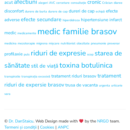
afectiuni
cronic
acut
alegeri
AVC
cercetare
consultație
Crăciun
diaree
disconfort
dureri de cap
efecte
durere de burta
durere de cap
echipă
efecte secundare
adverse
hipertensiune
infarct
hiperdidroza
medic familie brasov
medic
medicamente
medicina
mezoterapie
migrena
mișcare
nutritionist
obezitate
pneumonie
prevenar
riduri de expresie
starea de
profilaxie
puls
scop
toxina botulinica
sănătate
stil de viață
tratament
tratament riduri brasov
transpiratie
transpirația excesivă
riduri de expersie brasov
trusa de vacanta
urgenta
urticarie
vara
©
Dr. DanStaicu
. Web Design made with
by the
NRGO
team.
Termeni și condiții
|
Cookies
|
ANPC