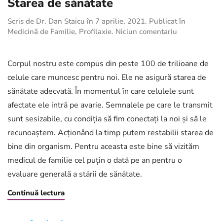
Starea de sănătate
Scris de
Dr. Dan Staicu
în
7 aprilie, 2021
. Publicat în
la
Medicină de Familie
,
Profilaxie
.
Niciun comentariu
Starea
de
sănătate
Corpul nostru este compus din peste 100 de trilioane de
celule care muncesc pentru noi. Ele ne asigură starea de
sănătate adecvată. În momentul în care celulele sunt
afectate ele intră pe avarie. Semnalele pe care le transmit
sunt sesizabile, cu condiția să fim conectați la noi și să le
recunoaștem. Acționând la timp putem restabilii starea de
bine din organism. Pentru aceasta este bine să vizităm
medicul de familie cel puțin o dată pe an pentru o
evaluare generală a stării de sănătate.
Continuă lectura