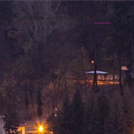
ină de Familie
Stil de viață
Despre noi
Tarife
Contact
Oferte