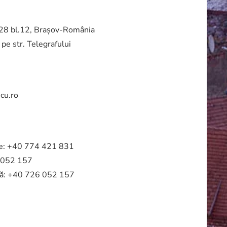
. 28 bl.12, Brașov-România
 pe str. Telegrafului
cu.ro
e:
+40 774 421 831
6 052 157
iață: +40 726 052 157