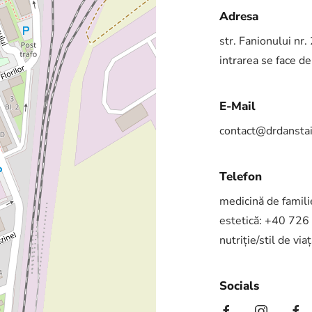
Adresa
str. Fanionului nr
intrarea se face de
E-Mail
contact@drdanstai
Telefon
medicină de famili
estetică: +40 72
nutriție/stil de v
Socials