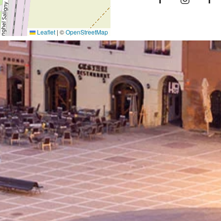
Leaflet
|
©
OpenStreetMap