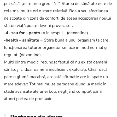
pot să…”, „este prea greu să…”. Starea de sănătate este de
cele mai multe ori o stare relativă. Boala sau afecțiunea
ne scoate din zona de confort, de aceea acceptarea noului
stil de viață poate deveni provocator.
-4- sau for – pentru
= în scopul… (dexonline)
-health – sănătate
= Stare bună a unui organism la care
funcționarea tuturor organelor se face în mod normal și
regulat. (dexonline)
Mulți dintre medici recunosc faptul că nu există oameni
sănătoși ci doar oameni insuficient explorați. Chiar dacă
pare o glumă macabră, această afirmație are în spate un
mare adevăr: Tot mai multe persoane ajung la medic în
stadii avansate ale unei boli, neglijând complet până
atunci partea de profilaxie.
Partener de drum