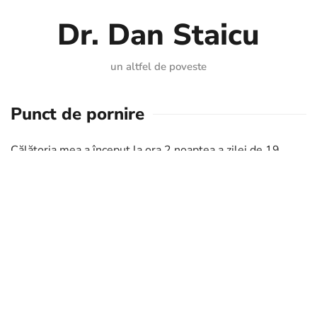
Dr. Dan Staicu
un altfel de poveste
Punct de pornire
Călătoria mea a început la ora 2 noaptea a zilei de 19
aprilie 1967, iar căile folosite au fost ocolitoare, cuțitul
obstetricianului mi-a facilitat sosirea…
Mama mea, constuctoare de minți logice, împreună cu
tatăl meu, constructor de trupuri zvelte, supervizați de
Dătătorul Etern de Spirit, un fel de arhitect șef al lumii,
m-au ajutat să iau barza pentru a sosi aici…
Deci mă trag dintr-o familie de constructori de oameni.