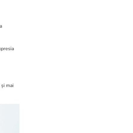
a
xpresia
 și mai