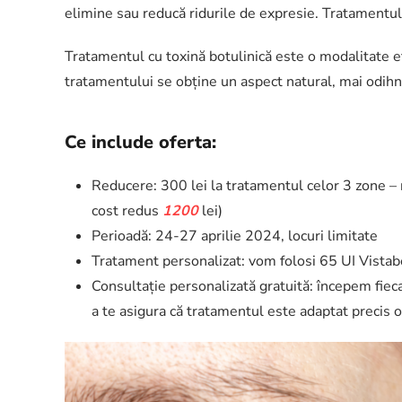
elimine sau reducă ridurile de expresie. Tratamentul 
Tratamentul cu toxină botulinică este o modalitate ef
tratamentului se obține un aspect natural, mai odihni
Ce include oferta:
Reducere: 300 lei la tratamentul celor 3 zone – r
cost redus
1200
lei)
Perioadă: 24-27 aprilie 2024, locuri limitate
Tratament personalizat: vom folosi 65 UI Vistabel 
Consultație personalizată gratuită: începem fieca
a te asigura că tratamentul este adaptat precis o