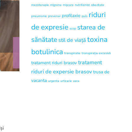
mezoterapie
migrena
mișcare
nutritionist
obezitate
riduri
profilaxie
pneumonie
prevenar
puls
de expresie
starea de
scop
toxina
sănătate
stil de viață
botulinica
transpiratie
transpirația excesivă
tratament
tratament riduri brasov
riduri de expersie brasov
trusa de
vacanta
urgenta
urticarie
vara
și