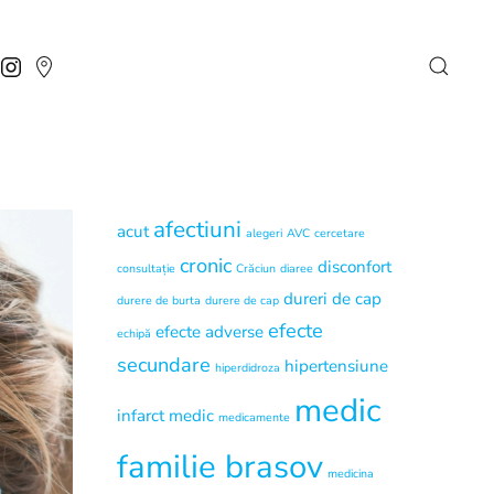
afectiuni
acut
alegeri
AVC
cercetare
cronic
disconfort
consultație
Crăciun
diaree
dureri de cap
durere de burta
durere de cap
efecte
efecte adverse
echipă
secundare
hipertensiune
hiperdidroza
medic
infarct
medic
medicamente
familie brasov
medicina