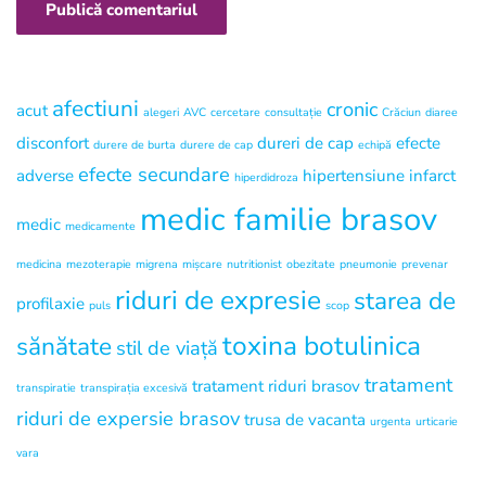
Publică comentariul
afectiuni
cronic
acut
alegeri
AVC
cercetare
consultație
Crăciun
diaree
disconfort
dureri de cap
efecte
durere de burta
durere de cap
echipă
efecte secundare
adverse
hipertensiune
infarct
hiperdidroza
medic familie brasov
medic
medicamente
medicina
mezoterapie
migrena
mișcare
nutritionist
obezitate
pneumonie
prevenar
riduri de expresie
starea de
profilaxie
puls
scop
toxina botulinica
sănătate
stil de viață
tratament
tratament riduri brasov
transpiratie
transpirația excesivă
riduri de expersie brasov
trusa de vacanta
urgenta
urticarie
vara