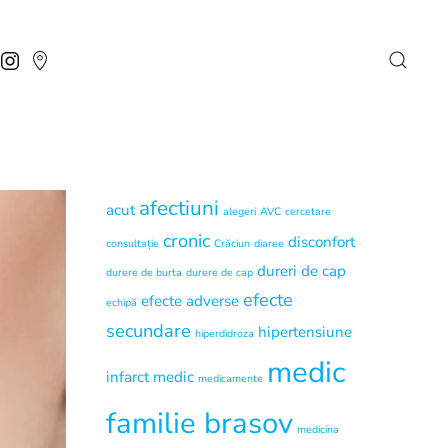
afectiuni
acut
alegeri
AVC
cercetare
cronic
disconfort
consultație
Crăciun
diaree
dureri de cap
durere de burta
durere de cap
efecte
efecte adverse
echipă
secundare
hipertensiune
hiperdidroza
medic
infarct
medic
medicamente
familie brasov
medicina