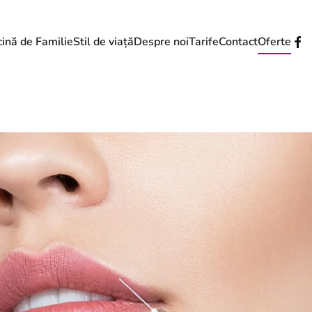
ină de Familie
Stil de viață
Despre noi
Tarife
Contact
Oferte