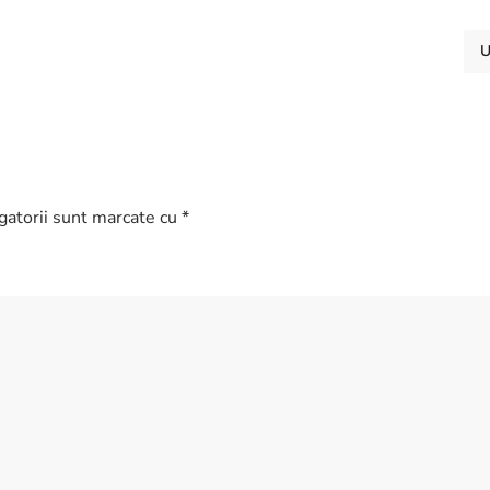
U
igatorii sunt marcate cu
*