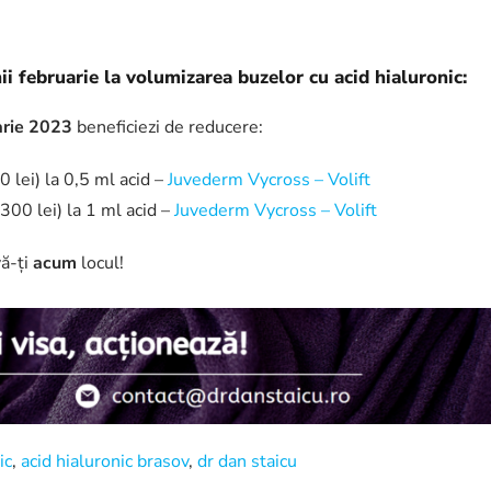
nii februarie la volumizarea buzelor cu acid hialuronic:
arie 2023
beneficiezi de reducere:
0 lei) la 0,5 ml acid –
Juvederm Vycross – Volift
300 lei) la 1 ml acid –
Juvederm Vycross – Volift
vă-ți
acum
locul!
ic
,
acid hialuronic brasov
,
dr dan staicu