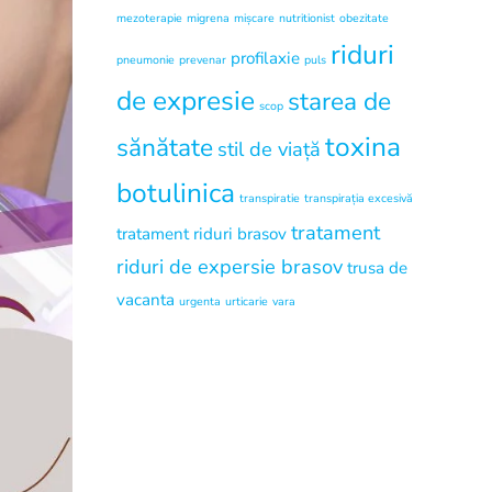
mezoterapie
migrena
mișcare
nutritionist
obezitate
riduri
profilaxie
pneumonie
prevenar
puls
de expresie
starea de
scop
toxina
sănătate
stil de viață
botulinica
transpiratie
transpirația excesivă
tratament
tratament riduri brasov
riduri de expersie brasov
trusa de
vacanta
urgenta
urticarie
vara