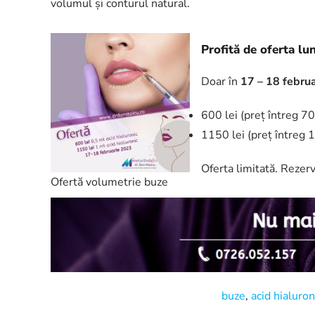
volumul și conturul natural.
Profită de oferta lu
Doar în
17 – 18 febru
600 lei (preț întreg 70
1150 lei (preț întreg 1
Oferta limitată. Rezer
Ofertă volumetrie buze
buze
,
acid hialuron