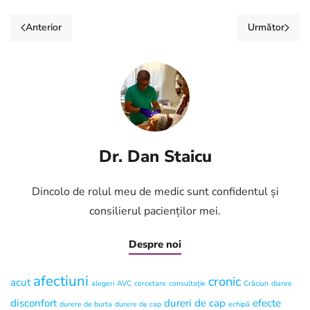
Anterior
Următor
Dr. Dan Staicu
Dincolo de rolul meu de medic sunt confidentul și
consilierul pacienților mei.
Despre noi
afectiuni
cronic
acut
alegeri
AVC
cercetare
consultație
Crăciun
diaree
disconfort
dureri de cap
efecte
durere de burta
durere de cap
echipă