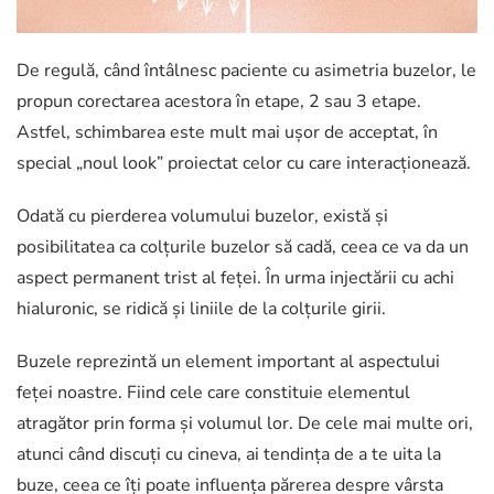
De regulă, când întâlnesc paciente cu asimetria buzelor, le
propun corectarea acestora în etape, 2 sau 3 etape.
Astfel, schimbarea este mult mai ușor de acceptat, în
special „noul look” proiectat celor cu care interacționează.
Odată cu pierderea volumului buzelor, există și
posibilitatea ca colțurile buzelor să cadă, ceea ce va da un
aspect permanent trist al feței. În urma injectării cu achi
hialuronic, se ridică și liniile de la colțurile girii.
Buzele reprezintă un element important al aspectului
feței noastre. Fiind cele care constituie elementul
atragător prin forma și volumul lor. De cele mai multe ori,
atunci când discuți cu cineva, ai tendința de a te uita la
buze, ceea ce îți poate influența părerea despre vârsta