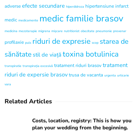
efecte secundare
adverse
hipertensiune
infarct
hiperdidroza
medic familie brasov
medic
medicamente
medicina
mezoterapie
migrena
mișcare
nutritionist
obezitate
pneumonie
prevenar
riduri de expresie
starea de
profilaxie
puls
scop
toxina botulinica
sănătate
stil de viață
tratament
tratament riduri brasov
transpiratie
transpirația excesivă
riduri de expersie brasov
trusa de vacanta
urgenta
urticarie
vara
Related Articles
Costs, location, registry: This is how you
plan your wedding from the beginning.