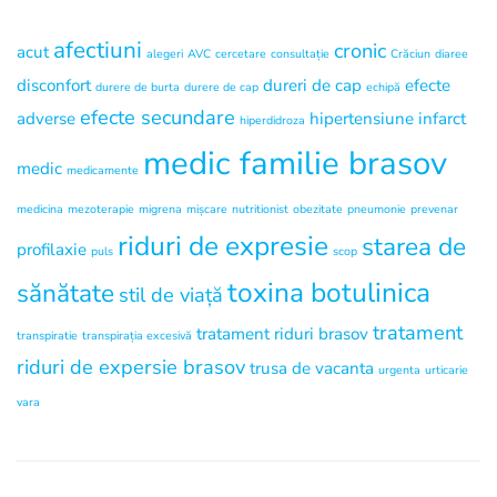
afectiuni
cronic
acut
alegeri
AVC
cercetare
consultație
Crăciun
diaree
disconfort
dureri de cap
efecte
durere de burta
durere de cap
echipă
efecte secundare
adverse
hipertensiune
infarct
hiperdidroza
medic familie brasov
medic
medicamente
medicina
mezoterapie
migrena
mișcare
nutritionist
obezitate
pneumonie
prevenar
riduri de expresie
starea de
profilaxie
puls
scop
toxina botulinica
sănătate
stil de viață
tratament
tratament riduri brasov
transpiratie
transpirația excesivă
riduri de expersie brasov
trusa de vacanta
urgenta
urticarie
vara