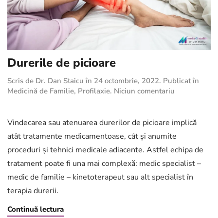
Durerile de picioare
Scris de
Dr. Dan Staicu
în
24 octombrie, 2022
. Publicat în
la
Medicină de Familie
,
Profilaxie
.
Niciun comentariu
Durerile
de
picioare
Vindecarea sau atenuarea durerilor de picioare implică
atât tratamente medicamentoase, cât și anumite
proceduri și tehnici medicale adiacente. Astfel echipa de
tratament poate fi una mai complexă: medic specialist –
medic de familie – kinetoterapeut sau alt specialist în
terapia durerii.
Continuă lectura