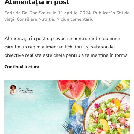
Alimentația în post
Scris de
Dr. Dan Staicu
în
11 aprilie, 2024
. Publicat în
Stil de
la
viață
,
Consiliere Nutriție
.
Niciun comentariu
Alimentația
în
post
Alimentația în post o provocare pentru multe doamne
care țin un regim alimentar. Echilibrul și setarea de
obiective realiste este cheia pentru a te menține în formă.
Continuă lectura