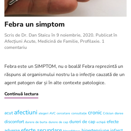
Febra un simptom
Scris de
Dr. Dan Staicu
în
9 noiembrie, 2020
. Publicat în
Afecțiuni Acute
,
Medicină de Familie
,
Profilaxie
.
1
la
comentariu
Febra
un
simptom
Febra este un SIMPTOM, nu o boală! Febra reprezintă un
răspuns al organismului nostru la o infecție cauzată de un
agent patogen dar și în alte contexte patologice.
Continuă lectura
afectiuni
cronic
acut
alegeri
AVC
cercetare
consultație
Crăciun
diaree
disconfort
dureri de cap
efecte
durere de burta
durere de cap
echipă
efecte secundare
adverse
hipertensiune
infarct
hiperdidroza