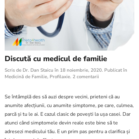
Discută cu medicul de familie
Scris de
Dr. Dan Staicu
în
18 noiembrie, 2020
. Publicat în
la
Medicină de Familie
,
Profilaxie
.
2 comentarii
Discută
cu
medicul
Se întâmplă des să auzi despre vecini, prieteni că au
de
anumite afecțiunii, cu anumite simptome, pe care, culmea,
familie
parcă și tu le ai. E cazul clasic de povești la ușa casei. Dar
atunci când simptomele devin reale este bine să te
adresezi medicului tău. E un prim pas pentru a clarifica și