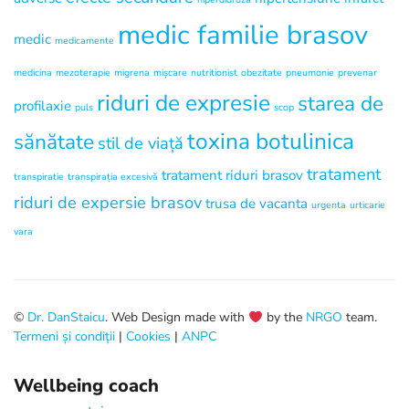
medic familie brasov
medic
medicamente
medicina
mezoterapie
migrena
mișcare
nutritionist
obezitate
pneumonie
prevenar
riduri de expresie
starea de
profilaxie
puls
scop
toxina botulinica
sănătate
stil de viață
tratament
tratament riduri brasov
transpiratie
transpirația excesivă
riduri de expersie brasov
trusa de vacanta
urgenta
urticarie
vara
©
Dr. DanStaicu
. Web Design made with
by the
NRGO
team.
Termeni și condiții
|
Cookies
|
ANPC
Wellbeing coach