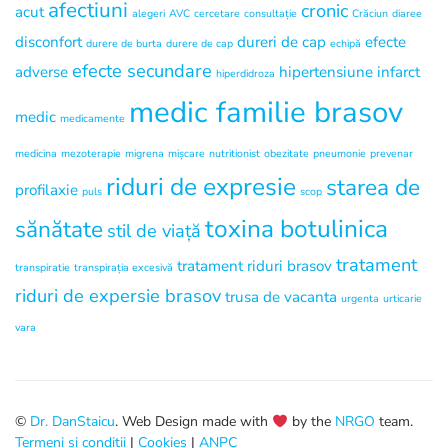
afectiuni
cronic
acut
alegeri
AVC
cercetare
consultație
Crăciun
diaree
disconfort
dureri de cap
efecte
durere de burta
durere de cap
echipă
efecte secundare
adverse
hipertensiune
infarct
hiperdidroza
medic familie brasov
medic
medicamente
medicina
mezoterapie
migrena
mișcare
nutritionist
obezitate
pneumonie
prevenar
riduri de expresie
starea de
profilaxie
puls
scop
toxina botulinica
sănătate
stil de viață
tratament
tratament riduri brasov
transpiratie
transpirația excesivă
riduri de expersie brasov
trusa de vacanta
urgenta
urticarie
vara
©
Dr. DanStaicu
. Web Design made with
by the
NRGO
team.
Termeni și condiții
|
Cookies
|
ANPC