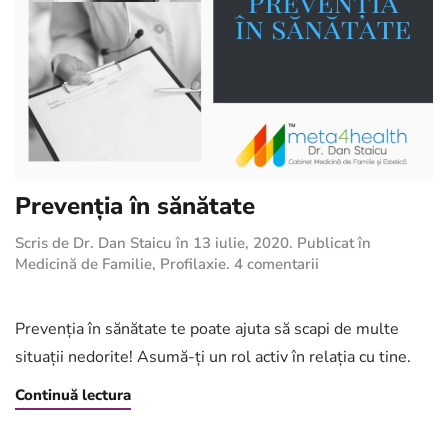
Prevenția în sănătate
Scris de
Dr. Dan Staicu
în
13 iulie, 2020
. Publicat în
la
Medicină de Familie
,
Profilaxie
.
4 comentarii
Prevenția
în
sănătate
Prevenția în sănătate te poate ajuta să scapi de multe
situații nedorite! Asumă-ți un rol activ în relația cu tine.
Continuă lectura