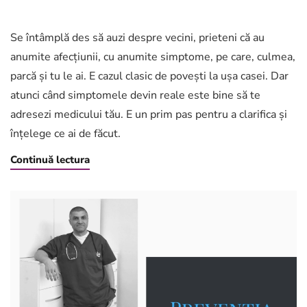
Discută
cu
medicul
Se întâmplă des să auzi despre vecini, prieteni că au
de
anumite afecțiunii, cu anumite simptome, pe care, culmea,
familie
parcă și tu le ai. E cazul clasic de povești la ușa casei. Dar
atunci când simptomele devin reale este bine să te
adresezi medicului tău. E un prim pas pentru a clarifica și
înțelege ce ai de făcut.
Continuă lectura