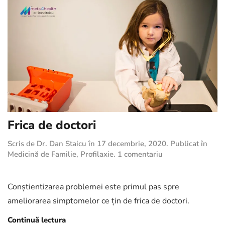
Frica de doctori
Scris de
Dr. Dan Staicu
în
17 decembrie, 2020
. Publicat în
la
Medicină de Familie
,
Profilaxie
.
1 comentariu
Frica
de
doctori
Conştientizarea problemei este primul pas spre
ameliorarea simptomelor ce țin de frica de doctori.
Continuă lectura