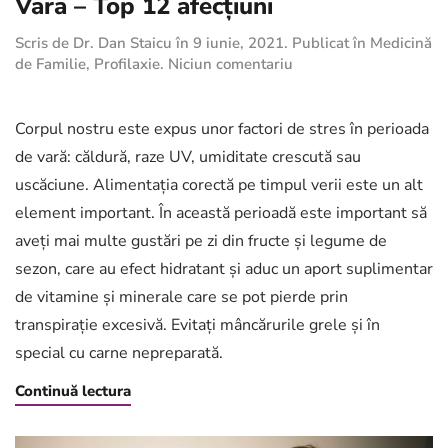
Vara – Top 12 afecțiuni
Scris de
Dr. Dan Staicu
în
9 iunie, 2021
. Publicat în
Medicină
la
de Familie
,
Profilaxie
.
Niciun comentariu
Vara
–
Top
Corpul nostru este expus unor factori de stres în perioada
12
de vară: căldură, raze UV, umiditate crescută sau
afecțiuni
uscăciune. Alimentația corectă pe timpul verii este un alt
element important. În această perioadă este important să
aveți mai multe gustări pe zi din fructe și legume de
sezon, care au efect hidratant și aduc un aport suplimentar
de vitamine și minerale care se pot pierde prin
transpirație excesivă. Evitați mâncărurile grele și în
special cu carne nepreparată.
Continuă lectura