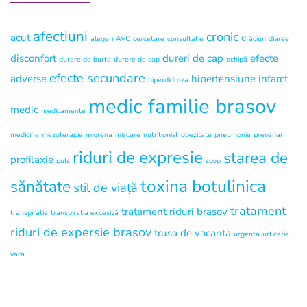
afectiuni
cronic
acut
alegeri
AVC
cercetare
consultație
Crăciun
diaree
disconfort
dureri de cap
efecte
durere de burta
durere de cap
echipă
efecte secundare
adverse
hipertensiune
infarct
hiperdidroza
medic familie brasov
medic
medicamente
medicina
mezoterapie
migrena
mișcare
nutritionist
obezitate
pneumonie
prevenar
riduri de expresie
starea de
profilaxie
puls
scop
toxina botulinica
sănătate
stil de viață
tratament
tratament riduri brasov
transpiratie
transpirația excesivă
riduri de expersie brasov
trusa de vacanta
urgenta
urticarie
vara