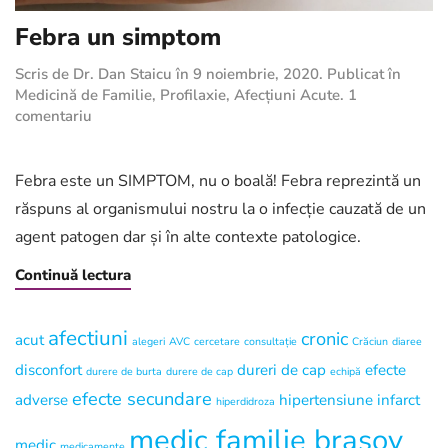
Febra un simptom
Scris de
Dr. Dan Staicu
în
9 noiembrie, 2020
. Publicat în
Medicină de Familie
,
Profilaxie
,
Afecțiuni Acute
.
1
la
comentariu
Febra
un
simptom
Febra este un SIMPTOM, nu o boală! Febra reprezintă un
răspuns al organismului nostru la o infecție cauzată de un
agent patogen dar și în alte contexte patologice.
Continuă lectura
afectiuni
cronic
acut
alegeri
AVC
cercetare
consultație
Crăciun
diaree
disconfort
dureri de cap
efecte
durere de burta
durere de cap
echipă
efecte secundare
adverse
hipertensiune
infarct
hiperdidroza
medic familie brasov
medic
medicamente