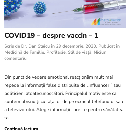
COVID19 – despre vaccin – 1
Scris de
Dr. Dan Staicu
în
29 decembrie, 2020
. Publicat în
Medicină de Familie
,
Profilaxie
,
Stil de viață
.
Niciun
la
comentariu
COVID19
–
despre
Din punct de vedere emoțional reacționăm mult mai
vaccin
repede la informații false distribuite de „influenceri” sau
–
politicieni atoatecunoscători. Principalul motiv este ca
1
suntem obișnuiți cu fața lor de pe ecranul telefonului sau
a televizorului. Alege informații corecte pentru sănătatea
ta.
Continuă lectura