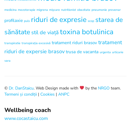
medicina
mezoterapie
migrena
mișcare
nutritionist
obezitate
pneumonie
prevenar
riduri de expresie
starea de
profilaxie
puls
scop
toxina botulinica
sănătate
stil de viață
tratament
tratament riduri brasov
transpiratie
transpirația excesivă
riduri de expersie brasov
trusa de vacanta
urgenta
urticarie
vara
©
Dr. DanStaicu
. Web Design made with
by the
NRGO
team.
Termeni și condiții
|
Cookies
|
ANPC
Wellbeing coach
www.cocastaicu.com