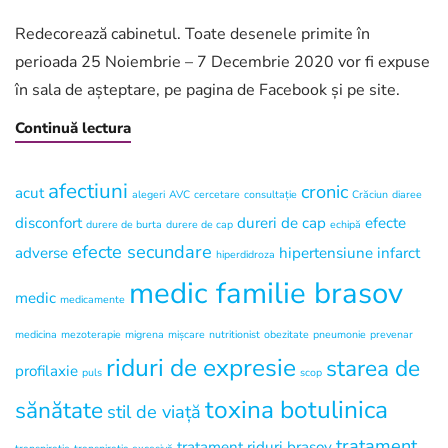
de
Crăciun
Redecorează cabinetul. Toate desenele primite în
perioada 25 Noiembrie – 7 Decembrie 2020 vor fi expuse
în sala de așteptare, pe pagina de Facebook și pe site.
Continuă lectura
afectiuni
cronic
acut
alegeri
AVC
cercetare
consultație
Crăciun
diaree
disconfort
dureri de cap
efecte
durere de burta
durere de cap
echipă
efecte secundare
adverse
hipertensiune
infarct
hiperdidroza
medic familie brasov
medic
medicamente
medicina
mezoterapie
migrena
mișcare
nutritionist
obezitate
pneumonie
prevenar
riduri de expresie
starea de
profilaxie
puls
scop
toxina botulinica
sănătate
stil de viață
tratament
tratament riduri brasov