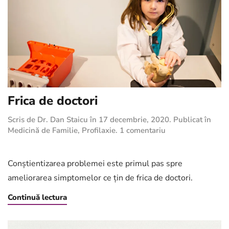
Frica de doctori
Scris de
Dr. Dan Staicu
în
17 decembrie, 2020
. Publicat în
la
Medicină de Familie
,
Profilaxie
.
1 comentariu
Frica
de
doctori
Conştientizarea problemei este primul pas spre
ameliorarea simptomelor ce țin de frica de doctori.
Continuă lectura