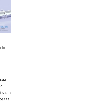
t în
 sau
ca
i sau a
tea ta.