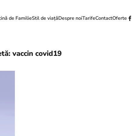
ină de Familie
Stil de viață
Despre noi
Tarife
Contact
Oferte
etă:
vaccin covid19