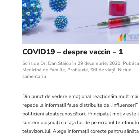
COVID19 – despre vaccin – 1
Scris de
Dr. Dan Staicu
în
29 decembrie, 2020
. Publica
Medicină de Familie
,
Profilaxie
,
Stil de viață
.
Niciun
la
comentariu
COVID19
–
despre
Din punct de vedere emoțional reacționăm mult mai
vaccin
repede la informații false distribuite de „influenceri”
–
politicieni atoatecunoscători. Principalul motiv este 
1
suntem obișnuiți cu fața lor de pe ecranul telefonulu
televizorului. Alege informații corecte pentru sănăta