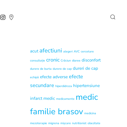
afectiuni
acut
alegeri
AVC
cercetare
cronic
disconfort
consultație
Crăciun
diaree
dureri de cap
durere de burta
durere de cap
efecte
efecte adverse
echipă
secundare
hipertensiune
hiperdidroza
medic
infarct
medic
medicamente
familie brasov
medicina
mezoterapie
migrena
mișcare
nutritionist
obezitate