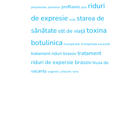
riduri
profilaxie
pneumonie
prevenar
puls
de expresie
starea de
scop
toxina
sănătate
stil de viață
botulinica
transpiratie
transpirația excesivă
tratament
tratament riduri brasov
riduri de expersie brasov
trusa de
vacanta
urgenta
urticarie
vara