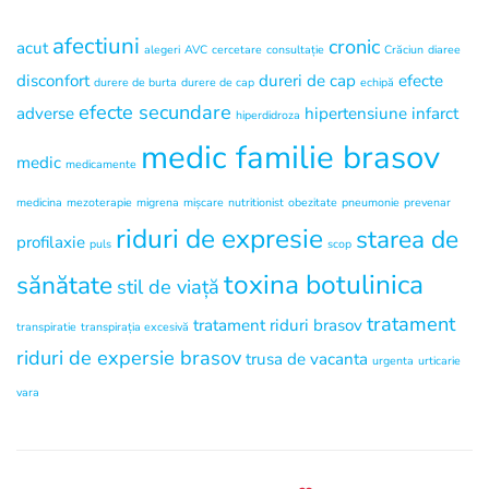
afectiuni
cronic
acut
alegeri
AVC
cercetare
consultație
Crăciun
diaree
disconfort
dureri de cap
efecte
durere de burta
durere de cap
echipă
efecte secundare
adverse
hipertensiune
infarct
hiperdidroza
medic familie brasov
medic
medicamente
medicina
mezoterapie
migrena
mișcare
nutritionist
obezitate
pneumonie
prevenar
riduri de expresie
starea de
profilaxie
puls
scop
toxina botulinica
sănătate
stil de viață
tratament
tratament riduri brasov
transpiratie
transpirația excesivă
riduri de expersie brasov
trusa de vacanta
urgenta
urticarie
vara