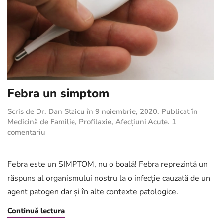
Febra un simptom
Scris de
Dr. Dan Staicu
în
9 noiembrie, 2020
. Publicat în
Medicină de Familie
,
Profilaxie
,
Afecțiuni Acute
.
1
la
comentariu
Febra
un
simptom
Febra este un SIMPTOM, nu o boală! Febra reprezintă un
răspuns al organismului nostru la o infecție cauzată de un
agent patogen dar și în alte contexte patologice.
Continuă lectura